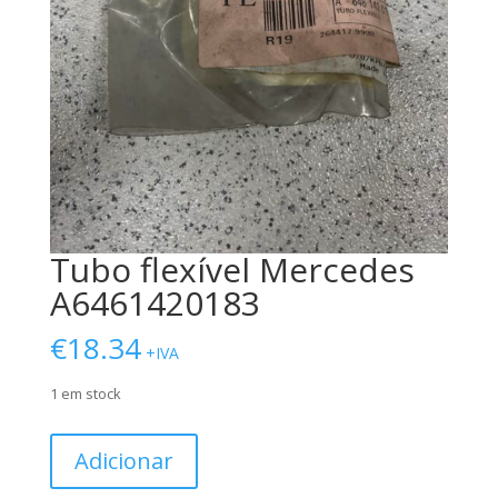
Tubo flexível Mercedes
A6461420183
€
18.34
+IVA
1 em stock
Quantidade
Adicionar
de
Tubo