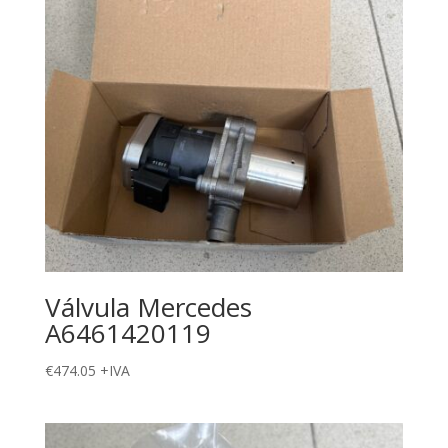
Válvula Mercedes
A6461420119
€
474.05
+IVA