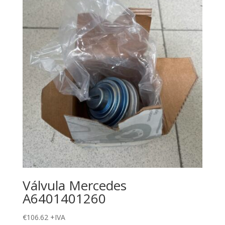
Válvula Mercedes
A6401401260
€
106.62
+IVA