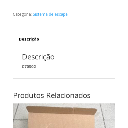
flexível
Mercedes
Categoria:
Sistema de escape
A6461420183
Descrição
Descrição
C70302
Produtos Relacionados