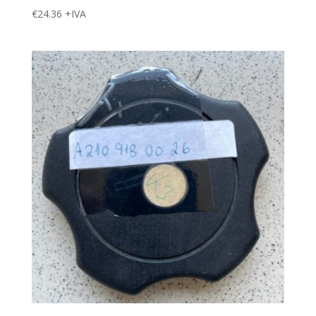
€
24.36
+IVA