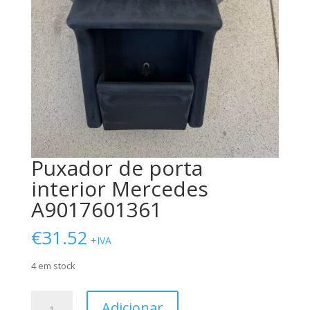
Puxador de porta
interior Mercedes
A9017601361
€
31.52
+IVA
4 em stock
Quantidade
Adicionar