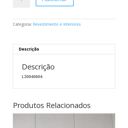
de
Puxador
de
porta
Categoria:
Revestimento e Interiores
interior
Mercedes
A9017601361
Descrição
Descrição
L20040604
Produtos Relacionados