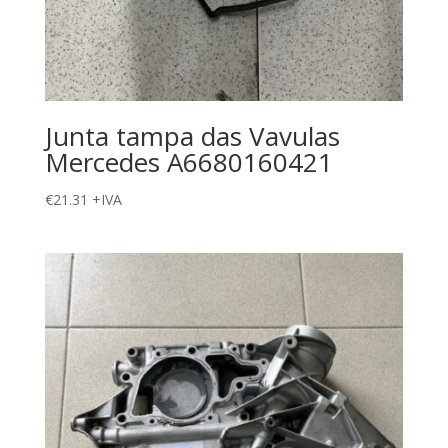
Junta tampa das Vavulas
Mercedes A6680160421
€
21.31
+IVA