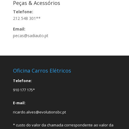
Peças & Acessórios
Telefone:
212 548 301**
Email:
pecas@sadiauto.pt
Oficina Carros Elétricos
Telefone:
910 177 175*
E-mail:
ricardo.alves@evolutionsbc.pt
* custo do valor da chamada correspondente ao valor da