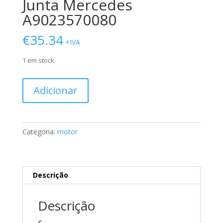
Junta Mercedes
A9023570080
€
35.34
+IVA
1 em stock
Quantidade
Adicionar
de
Junta
Mercedes
A9023570080
Categoria:
motor
Descrição
Descrição
C