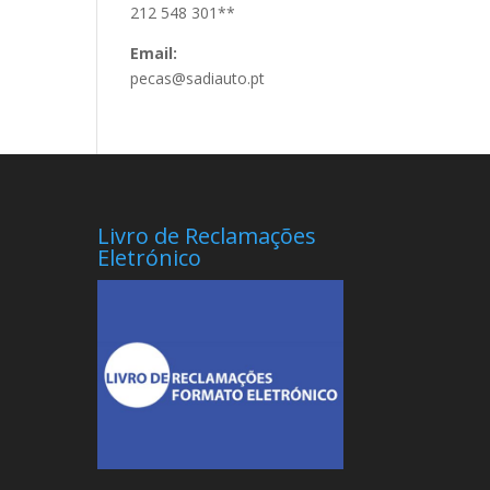
212 548 301**
Email:
pecas@sadiauto.pt
Livro de Reclamações
Eletrónico