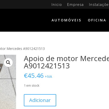
Início
Empresa
Instalaçõe
AUTOMÓVEIS
OFICINA
otor Mercedes A9012421513
Apoio de motor Merced
A9012421513
€
45.46
+IVA
1 em stock
Quantidade
Adicionar
de
Apoio