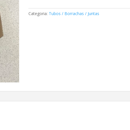
de
motor
Categoria:
Tubos / Borrachas / Juntas
Mercedes
A9012421513