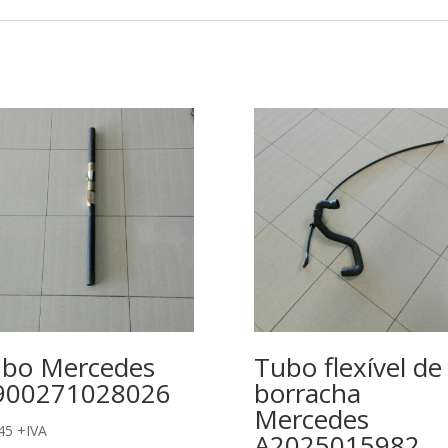
bo Mercedes
Tubo flexível de
900271028026
borracha
Mercedes
45
+IVA
A2025015982