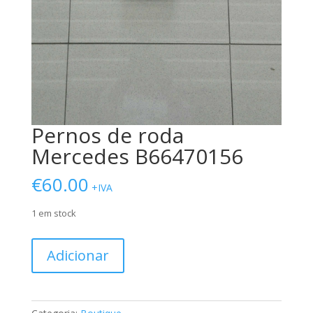
Pernos de roda
Mercedes B66470156
€
60.00
+IVA
1 em stock
Quantidade
Adicionar
de
Pernos
de
roda