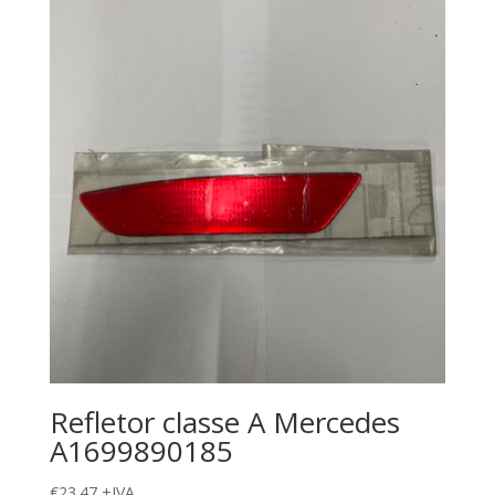
Refletor classe A Mercedes
A1699890185
€
23.47
+IVA