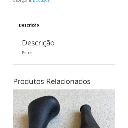
Categoria:
Boutique
Mercedes
B66470156
Descrição
Descrição
Perne
Produtos Relacionados