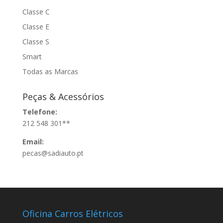
Classe C
Classe E
Classe S
Smart
Todas as Marcas
Peças & Acessórios
Telefone:
212 548 301**
Email:
pecas@sadiauto.pt
Oficina Carros Elétricos