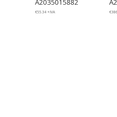
A2035015882
A
€
55.34
+IVA
€
386