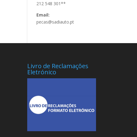
212 548 301**
Email:
pecas@sadiauto.pt
Livro de Reclamações
Eletrónico