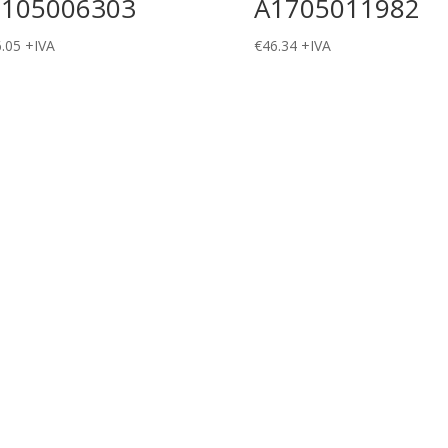
2105006303
A1705011982
.05
+IVA
€
46.34
+IVA