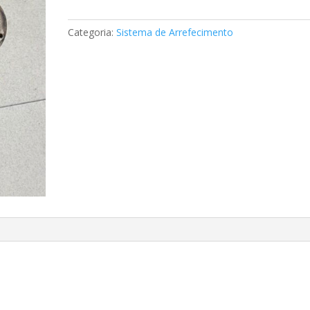
de
água
Categoria:
Sistema de Arrefecimento
Mercedes
A646200160180