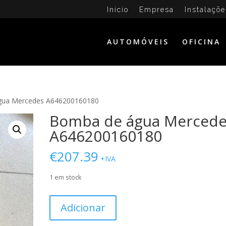
Início
Empresa
Instalaçõe
AUTOMÓVEIS
OFICINA
gua Mercedes A646200160180
Bomba de água Merced
A646200160180
€
207.39
+IVA
1 em stock
Quantidade
Adicionar
de
Bomba