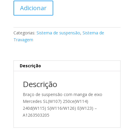
Quantidade
Adicionar
de
Braço
de
suspensão
Categorias:
Sistema de suspensão
,
Sistema de
traseiro
Travagem
com
manga
de
eixo
Descrição
Mercedes
A1263503205
Descrição
Braço de suspensão com manga de eixo
Mercedes SL(W107) 250ce(W114)
240d(W115) S(W116/W126) E(W123) –
A1263503205