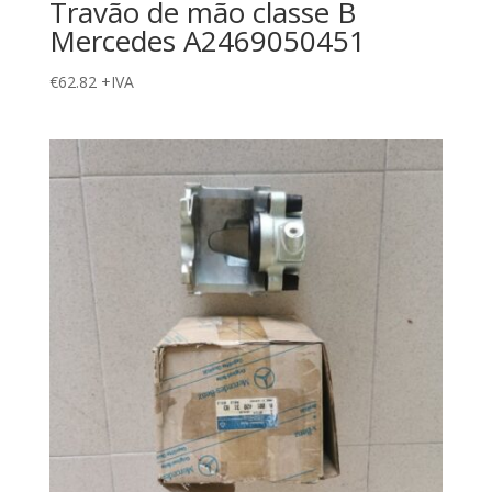
Travão de mão classe B
Mercedes A2469050451
€
62.82
+IVA