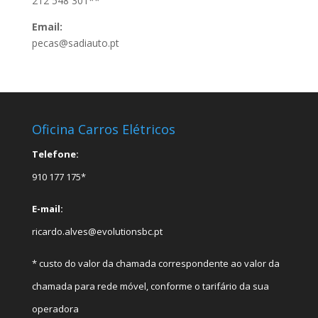
212 548 301**
Email:
pecas@sadiauto.pt
Oficina Carros Elétricos
Telefone:
910 177 175*
E-mail:
ricardo.alves@evolutionsbc.pt
* custo do valor da chamada correspondente ao valor da
chamada para rede móvel, conforme o tarifário da sua
operadora