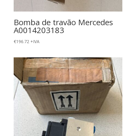
Bomba de travão Mercedes
A0014203183
€
196.72
+IVA