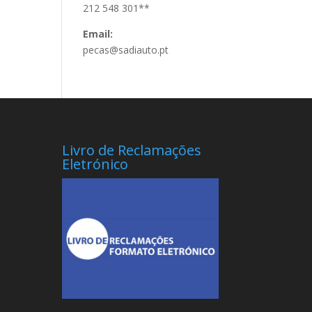
212 548 301**
Email:
pecas@sadiauto.pt
Livro de Reclamações
Eletrónico