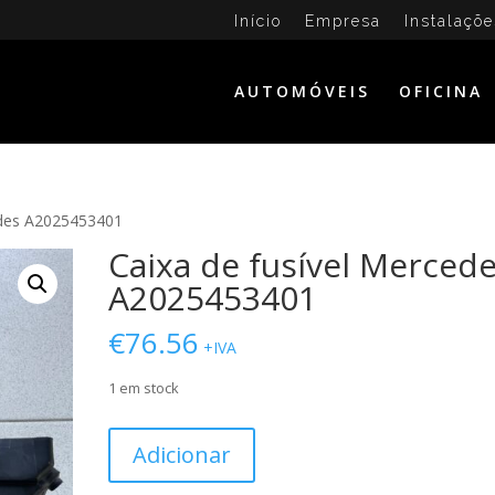
Início
Empresa
Instalaçõe
AUTOMÓVEIS
OFICINA
edes A2025453401
Caixa de fusível Merced
A2025453401
€
76.56
+IVA
1 em stock
Quantidade
Adicionar
de
Caixa