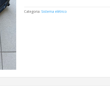
de
fusível
Categoria:
Sistema elétrico
Mercedes
A2025453401