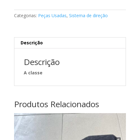
de
direção
Categorias:
Peças Usadas
,
Sistema de direção
Mercedes
A2184601316
Descrição
Descrição
A classe
Produtos Relacionados