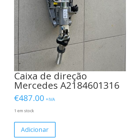
Caixa de direção
Mercedes A2184601316
€
487.00
+IVA
1 em stock
Quantidade
Adicionar
de
Caixa