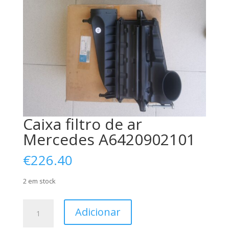
Caixa filtro de ar
Mercedes A6420902101
€
226.40
2 em stock
Quantidade
Adicionar
de
Caixa