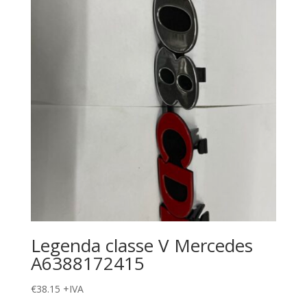
Legenda classe V Mercedes
A6388172415
€
38.15
+IVA