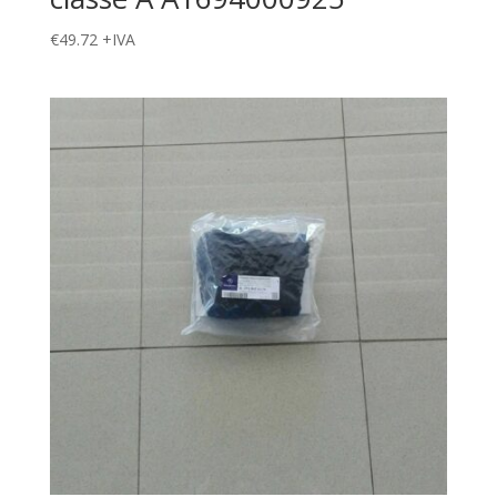
€
49.72
+IVA