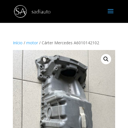
Início
/
motor
/ Cárter Mercedes A6010142102