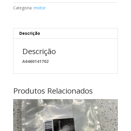
A6010142102
Categoria:
motor
Descrição
Descrição
A6460141702
Produtos Relacionados