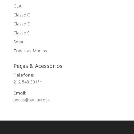
GLA
Classe C
Classe E
Classe S
Smart
Todas as Marcas
Peças & Acessórios
Telefone:
212 548 301**
Email:
pecas@sadiauto.pt