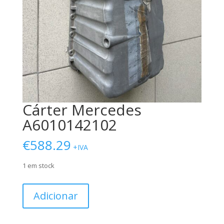
Cárter Mercedes
A6010142102
€
588.29
+IVA
1 em stock
Quantidade
Adicionar
de
Cárter
Mercedes