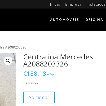
Início
Empresa
Instalaçõe
AUTOMÓVEIS
OFICINA
edes A2088203326
Centralina Mercedes
A2088203326
€
188.18
+IVA
1 em stock
Quantidade
Adicionar
de
Centralina