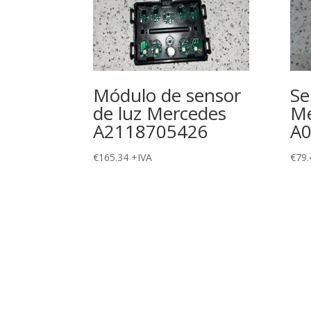
Módulo de sensor
Se
de luz Mercedes
Me
A2118705426
A
€
165.34
+IVA
€
79.