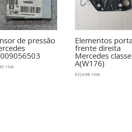
nsor de pressão
Elementos port
rcedes
frente direita
0009056503
Mercedes classe
A(W176)
43
+IVA
€
324.98
+IVA