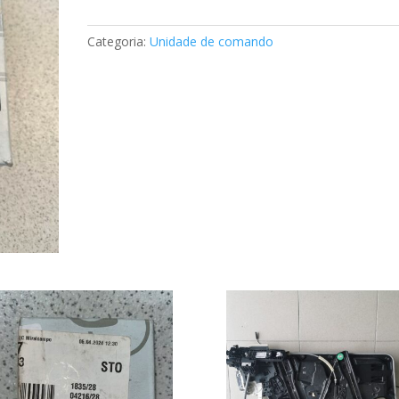
Mercedes
A2088203326
Categoria:
Unidade de comando