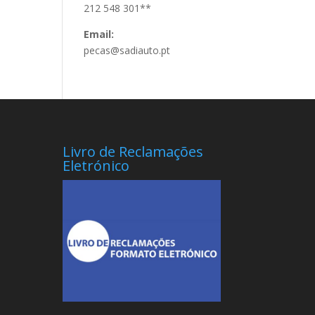
212 548 301**
Email:
pecas@sadiauto.pt
Livro de Reclamações
Eletrónico