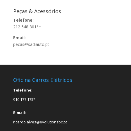
Peças & Acessórios
Telefone:
212 548 301**
Email:
pecas@sadiauto.pt
Oficina Carros Elétricos
Telefone:
910 177 175*
E-mail:
ricardo.alves@evolutionsbc.pt