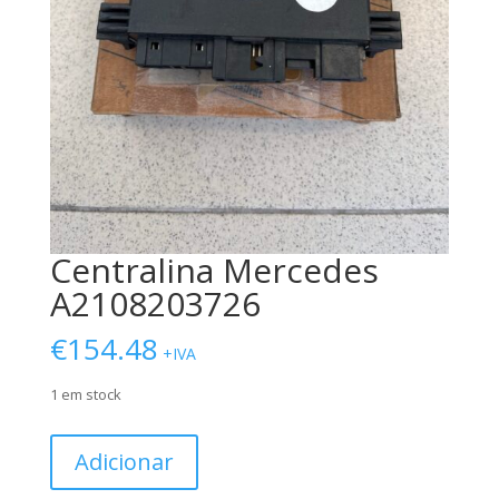
Centralina Mercedes
A2108203726
€
154.48
+IVA
1 em stock
Quantidade
Adicionar
de
Centralina