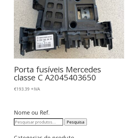
Porta fusíveis Mercedes
classe C A2045403650
€
193.39
+IVA
Nome ou Ref.
Pesquisar
Pesquisa
por:
Categorias de produto