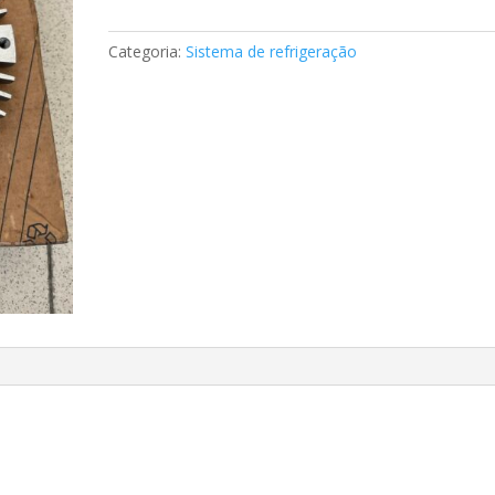
da
ventoinha
Categoria:
Sistema de refrigeração
Mercedes
A0002003822