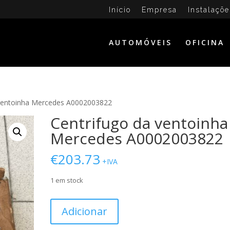
Início
Empresa
Instalaçõe
AUTOMÓVEIS
OFICINA
 ventoinha Mercedes A0002003822
Centrifugo da ventoinha
Mercedes A0002003822
€
203.73
+IVA
1 em stock
Quantidade
Adicionar
de
Centrifugo