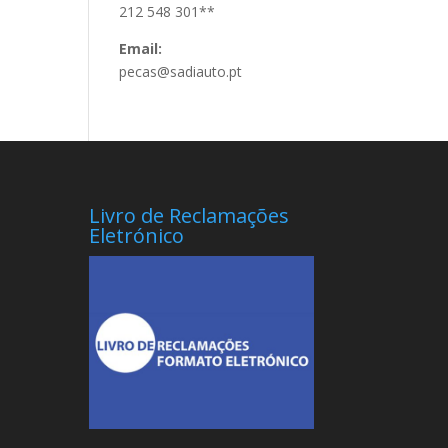
212 548 301**
Email:
pecas@sadiauto.pt
Livro de Reclamações
Eletrónico