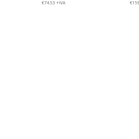
€
74.53
+IVA
€
159