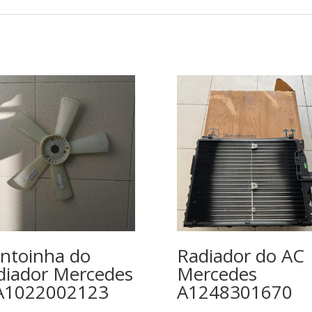
ntoinha do
Radiador do AC
diador Mercedes
Mercedes
A1022002123
A1248301670