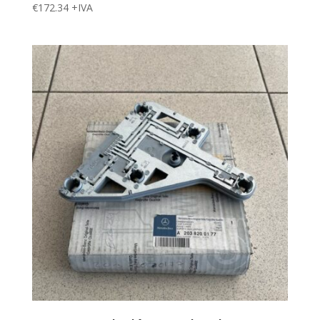
€
172.34
+IVA