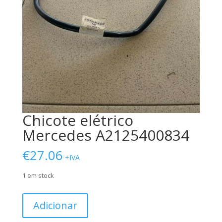
Chicote elétrico
Mercedes A2125400834
€
27.06
+IVA
1 em stock
Quantidade
Adicionar
de
Chicote