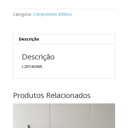
elétrico
Mercedes
Categoria:
Componente Elétrico
A2125400834
Descrição
Descrição
L20140405
Produtos Relacionados