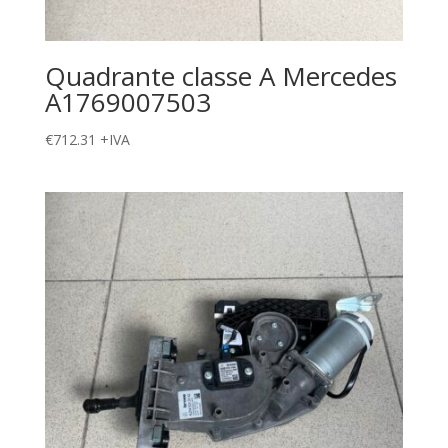
Quadrante classe A Mercedes
A1769007503
€
712.31
+IVA