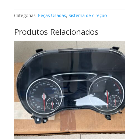
de
direção
Categorias:
Peças Usadas
,
Sistema de direção
CLS
Mercedes
Produtos Relacionados
A2184606400