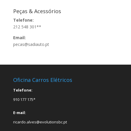
Peças & Acessórios
Telefone:
212 548 301**
Email:
pecas@sadiauto.pt
Oficina Carros Elétricos
Telefone:
910 177 175*
E-mail:
ricardo.alves@evolutionsbc.pt