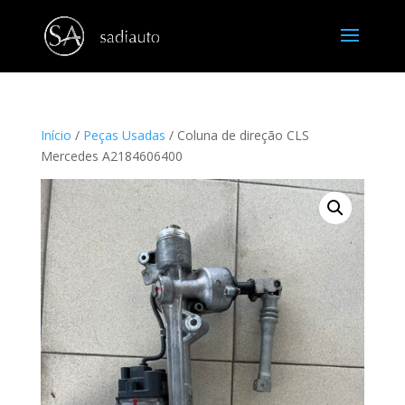
Início
/
Peças Usadas
/ Coluna de direção CLS
Mercedes A2184606400