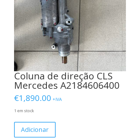
Coluna de direção CLS
Mercedes A2184606400
€
1,890.00
+IVA
1 em stock
Quantidade
Adicionar
de
Coluna