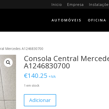
Início
Empresa
Instalaçõe
AUTOMÓVEIS
OFICINA
tral Mercedes A1246830700
Consola Central Merced
A1246830700
€
140.25
+IVA
1 em stock
Quantidade
Adicionar
de
Consola