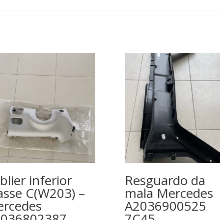
blier inferior
Resguardo da
asse C(W203) –
mala Mercedes
rcedes
A2036900525
2036802387
7C45