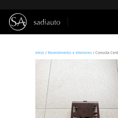
Início
/
Revestimento e Interiores
/ Consola Cen