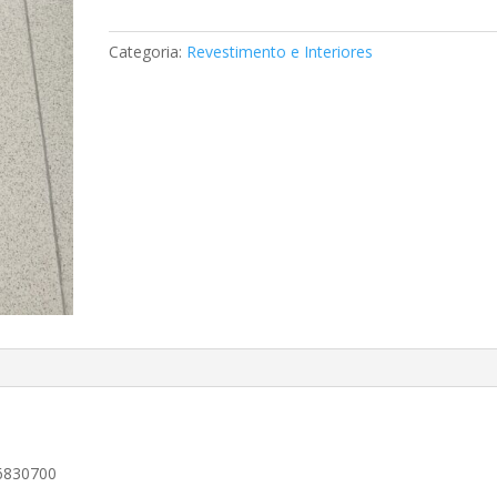
Central
Mercedes
Categoria:
Revestimento e Interiores
A1246830700
46830700