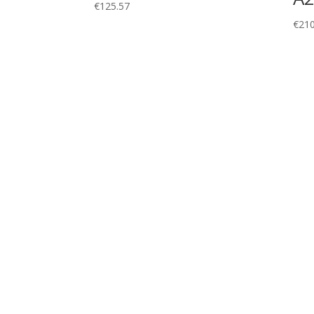
€
125.57
€
210