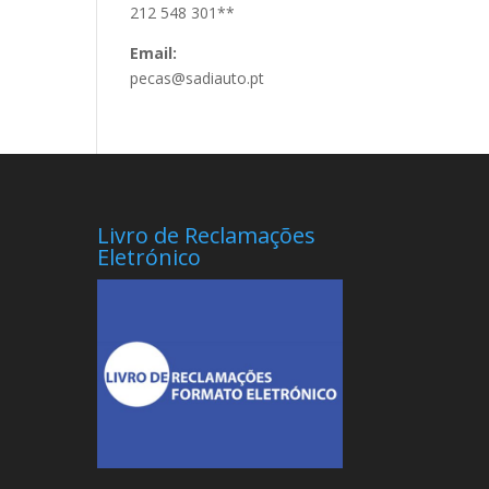
212 548 301**
Email:
pecas@sadiauto.pt
Livro de Reclamações
Eletrónico