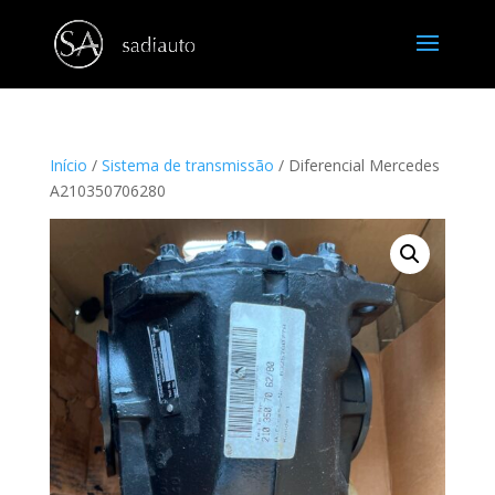
Início
/
Sistema de transmissão
/ Diferencial Mercedes
A210350706280