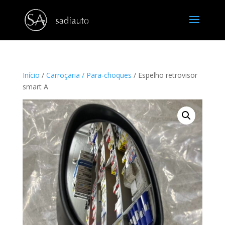
Início
/
Carroçaria / Para-choques
/ Espelho retrovisor
smart A