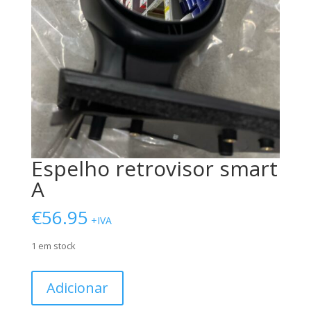
Espelho retrovisor smart
A
€
56.95
+IVA
1 em stock
Quantidade
Adicionar
de
Espelho