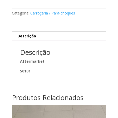
retrovisor
smart
Categoria:
Carroçaria / Para-choques
A
Descrição
Descrição
Aftermarket
50101
Produtos Relacionados