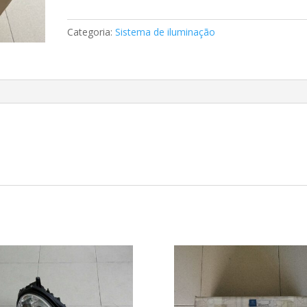
GLK
Mercedes
Categoria:
Sistema de iluminação
A2048204861