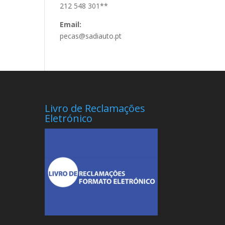
212 548 301**
Email:
pecas@sadiauto.pt
Livro de Reclamações
Eletrónico