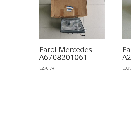
Farol Mercedes
Fa
A6708201061
A
€
270.74
€
939