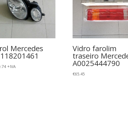
rol Mercedes
Vidro farolim
2118201461
traseiro Merced
A0025444790
.74
+IVA
€
65.45