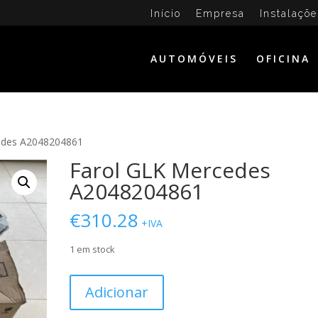
Início
Empresa
Instalaçõe
AUTOMÓVEIS
OFICINA
edes A2048204861
Farol GLK Mercedes
A2048204861
€
310.28
+IVA
1 em stock
Quantidade
Adicionar
de
Farol