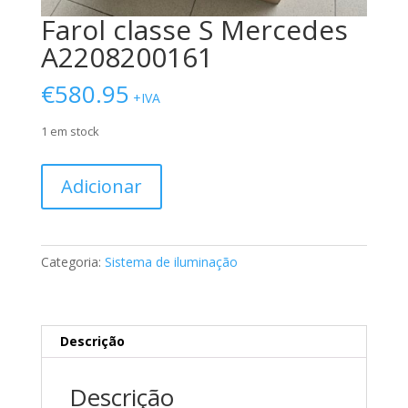
Farol classe S Mercedes
A2208200161
€
580.95
+IVA
1 em stock
Quantidade
Adicionar
de
Farol
classe
S
Categoria:
Sistema de iluminação
Mercedes
A2208200161
Descrição
Descrição