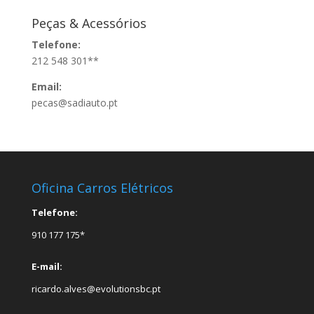
Peças & Acessórios
Telefone:
212 548 301**
Email:
pecas@sadiauto.pt
Oficina Carros Elétricos
Telefone:
910 177 175*
E-mail:
ricardo.alves@evolutionsbc.pt