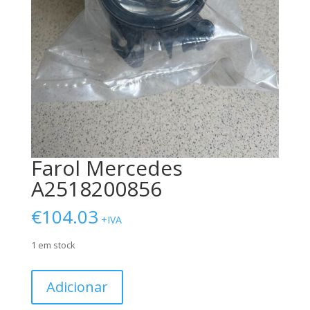
Farol Mercedes
A2518200856
€
104.03
+IVA
1 em stock
Quantidade
Adicionar
de
Farol