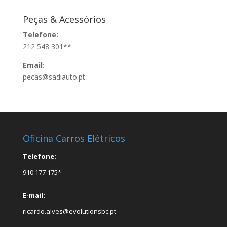
Peças & Acessórios
Telefone:
212 548 301**
Email:
pecas@sadiauto.pt
Oficina Carros Elétricos
Telefone:
910 177 175*
E-mail:
ricardo.alves@evolutionsbc.pt