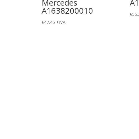
Mercedes
A
A1638200010
€
55.
€
47.46
+IVA