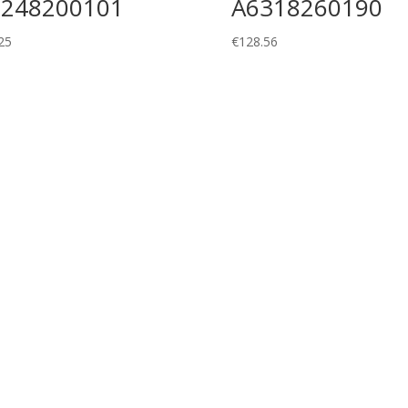
1248200101
A6318260190
25
€
128.56