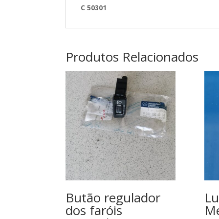
C 50301
Produtos Relacionados
Butão regulador
Lu
dos faróis
Me