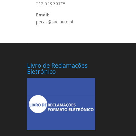
212 548 301**
Email:
pecas@sadiauto.pt
Livro de Reclamações
Eletrónico