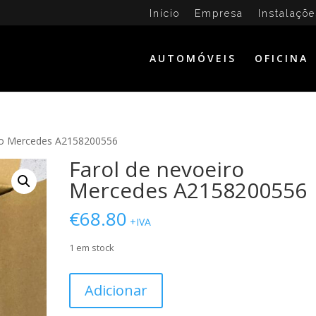
Início
Empresa
Instalaçõe
AUTOMÓVEIS
OFICINA
iro Mercedes A2158200556
Farol de nevoeiro
Mercedes A2158200556
€
68.80
+IVA
1 em stock
Quantidade
Adicionar
de
Farol