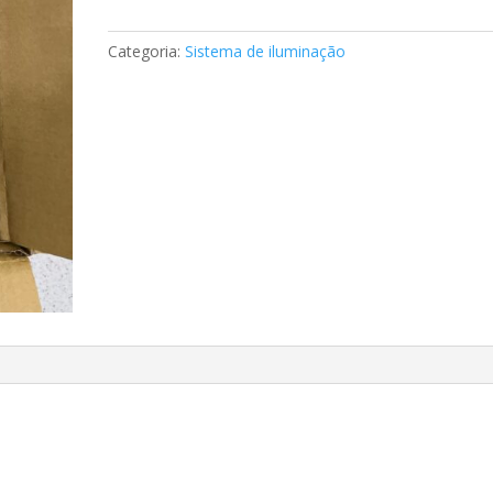
de
nevoeiro
Categoria:
Sistema de iluminação
Mercedes
A2158200556