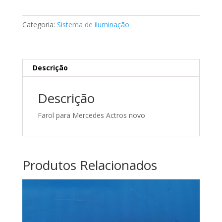
direito
Mercedes
Categoria:
Sistema de iluminação
Actros
A9418205661
Descrição
Descrição
Farol para Mercedes Actros novo
Produtos Relacionados