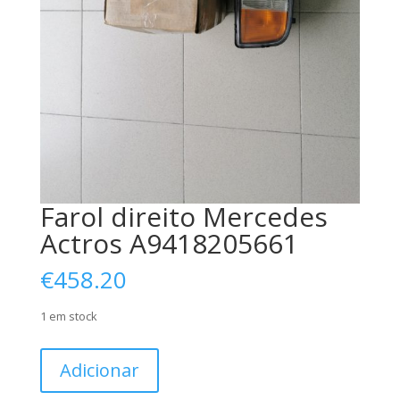
Farol direito Mercedes
Actros A9418205661
€
458.20
1 em stock
Quantidade
Adicionar
de
Farol