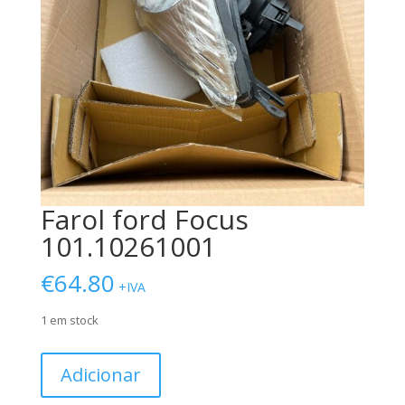
Farol ford Focus
101.10261001
€
64.80
+IVA
1 em stock
Quantidade
Adicionar
de
Farol