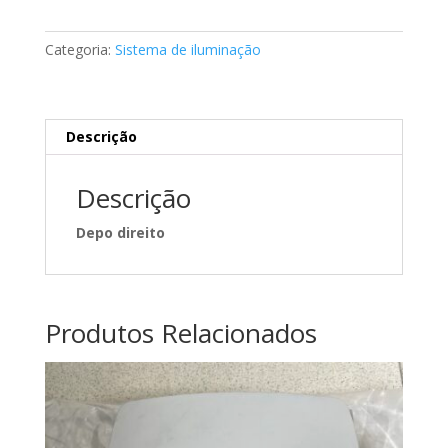
ford
Focus
Categoria:
Sistema de iluminação
101.10261001
Descrição
Descrição
Depo direito
Produtos Relacionados