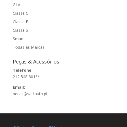
GLA
Classe C
Classe E
Classe S
Smart
Todas as Marcas
Peças & Acessórios
Telefone:
212 548 301**
Email:
pecas@sadiauto.pt