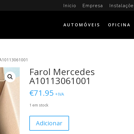
Início
Empresa
Instalaçõe
AUTOMÓVEIS
OFICINA
 A10113061001
Farol Mercedes
A10113061001
€
71.95
+IVA
1 em stock
Quantidade
Adicionar
de
Farol