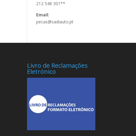
212 548 301**
Email:
pecas@sadiauto.pt
Livro de Reclamações
Eletrónico