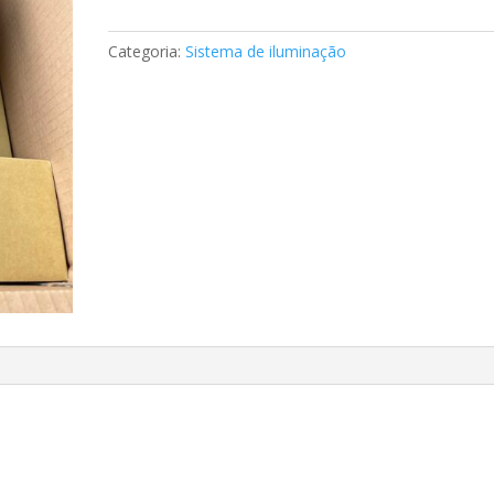
Mercedes
A10113061001
Categoria:
Sistema de iluminação