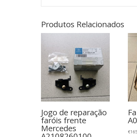
Produtos Relacionados
Jogo de reparação
Fa
faróis frente
A
Mercedes
€
165
A2108260100