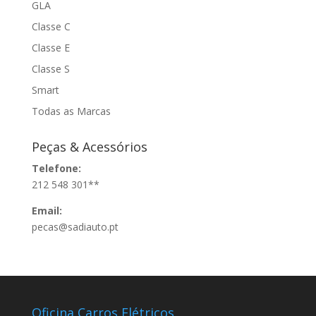
GLA
Classe C
Classe E
Classe S
Smart
Todas as Marcas
Peças & Acessórios
Telefone:
212 548 301**
Email:
pecas@sadiauto.pt
Oficina Carros Elétricos