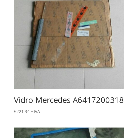
Vidro Mercedes A6417200318
€
221.34
+IVA