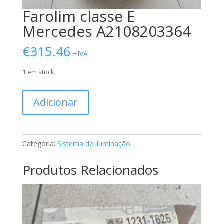
Farolim classe E
Mercedes A2108203364
€
315.46
+IVA
1 em stock
Quantidade
Adicionar
de
Farolim
classe
E
Categoria:
Sistema de iluminação
Mercedes
A2108203364
Produtos Relacionados