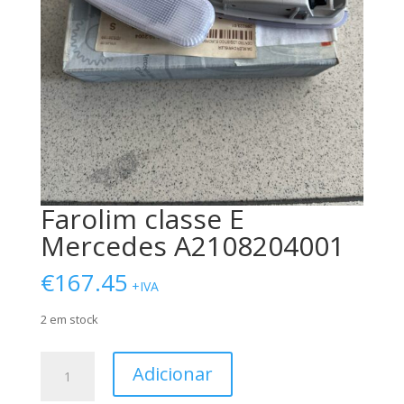
Farolim classe E
Mercedes A2108204001
€
167.45
+IVA
2 em stock
Quantidade
Adicionar
de
Farolim