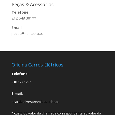
Peças & Acessórios
Telefone:
212 548 301**
Email:
pecas@sadiauto.pt
Oficina Carros Elétricos
Telefone:
910 177 175*
E-mail:
ricardo.alves@evolutionsbc.pt
* custo do valor da chamada correspondente ao valor da