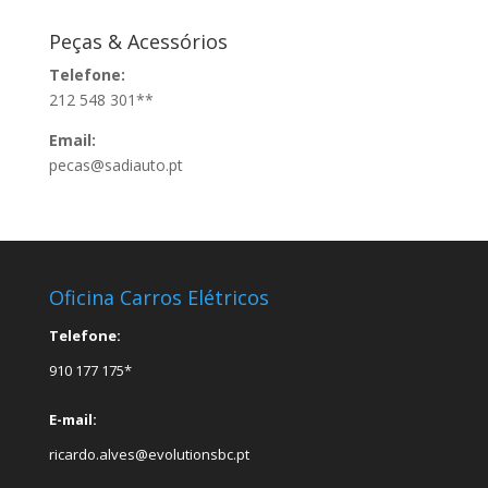
Peças & Acessórios
Telefone:
212 548 301**
Email:
pecas@sadiauto.pt
Oficina Carros Elétricos
Telefone:
910 177 175*
E-mail:
ricardo.alves@evolutionsbc.pt