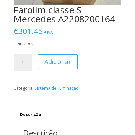
Farolim classe S
Mercedes A2208200164
€
301.45
+IVA
2 em stock
Quantidade
Adicionar
de
Farolim
classe
S
Categoria:
Sistema de iluminação
Mercedes
A2208200164
Descrição
Descrição