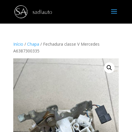
Início
/
Chapa
/ Fechadura classe V Mercedes
A6387300335