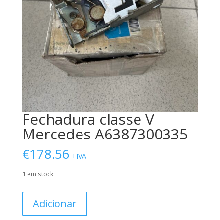
Fechadura classe V
Mercedes A6387300335
€
178.56
+IVA
1 em stock
Quantidade
Adicionar
de
Fechadura