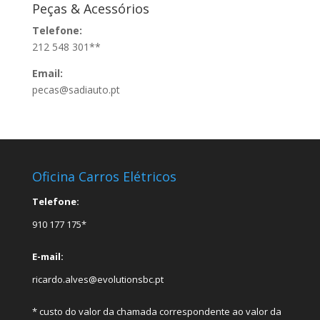
Peças & Acessórios
Telefone:
212 548 301**
Email:
pecas@sadiauto.pt
Oficina Carros Elétricos
Telefone:
910 177 175*
E-mail:
ricardo.alves@evolutionsbc.pt
* custo do valor da chamada correspondente ao valor da