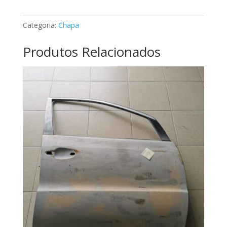
classe
V
Categoria:
Chapa
Mercedes
A6387300335
Produtos Relacionados