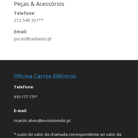
Peças & Acessórios
Telefone:
212 548 301**
Email:
pecas@sadiauto.pt
Oficina Carros Elétricos
Telefone:
910 177 175*
E-mail:
ricardo.alves@evolutionsbc.pt
* custo do valor da chamada correspondente ao valor da