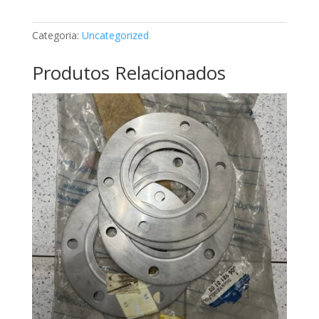
de
ar
Categoria:
Uncategorized
Mercedes
A6398300165
Produtos Relacionados