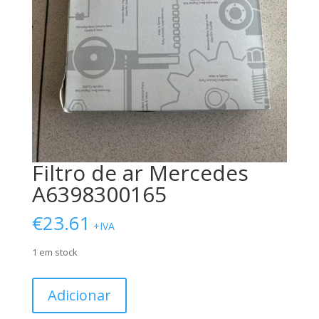
Filtro de ar Mercedes
A6398300165
€
23.61
+IVA
1 em stock
Quantidade
Adicionar
de
Filtro