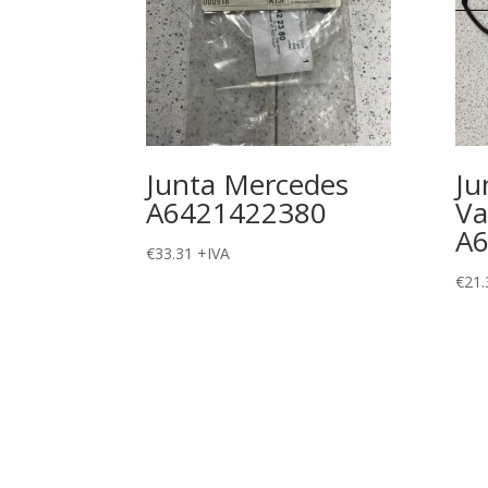
Junta Mercedes
Ju
A6421422380
Va
A
€
33.31
+IVA
€
21.