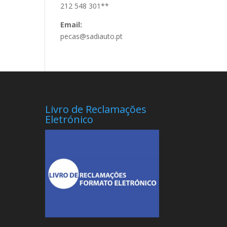
212 548 301**
Email:
pecas@sadiauto.pt
Livro de Reclamações
Eletrónico