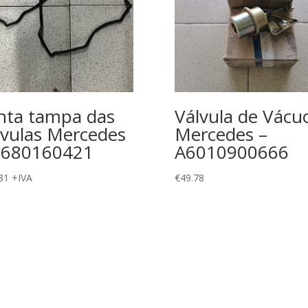
nta tampa das
Válvula de Vácu
vulas Mercedes
Mercedes –
6680160421
A6010900666
31
+IVA
€
49.78