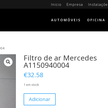
Início
Empresa
Instalaçõe
AUTOMÓVEIS
OFICINA
004
Filtro de ar Mercedes
A1150940004
€
32.58
1 em stock
Quantidade
Adicionar
de
Filtro