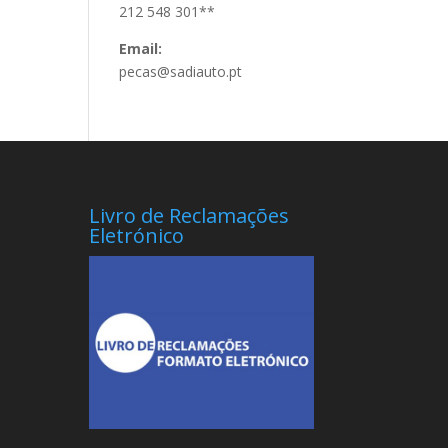
212 548 301**
Email:
pecas@sadiauto.pt
Livro de Reclamações
Eletrónico