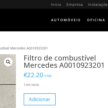
Início
Empresa
Instalaçõe
AUTOMÓVEIS
OFICINA
bustível Mercedes A0010923201
Filtro de combustível
Mercedes A0010923201
€
22.20
+IVA
1 em stock
Quantidade
Adicionar
de
Filtro