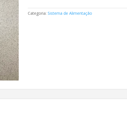
de
combustível
Categoria:
Sistema de Alimentação
Mercedes
A0010923201