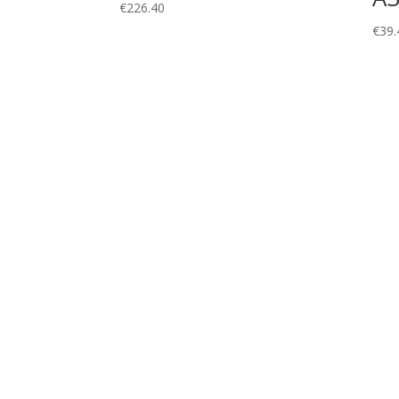
€
226.40
€
39.