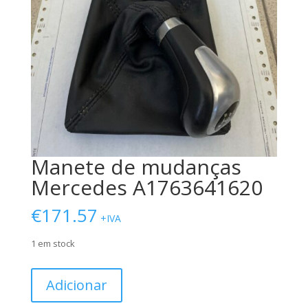
Manete de mudanças
Mercedes A1763641620
€
171.57
+IVA
1 em stock
Quantidade
Adicionar
de
Manete