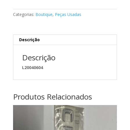
de
mudanças
Categorias:
Boutique
,
Peças Usadas
Mercedes
A1763641620
Descrição
Descrição
L20040604
Produtos Relacionados