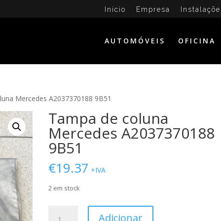
Início
Empresa
Instalaçõe
AUTOMÓVEIS
OFICINA
luna Mercedes A2037370188 9B51
Tampa de coluna
Mercedes A2037370188
9B51
€
19.37
+IVA
2 em stock
Quantidade
Adicionar