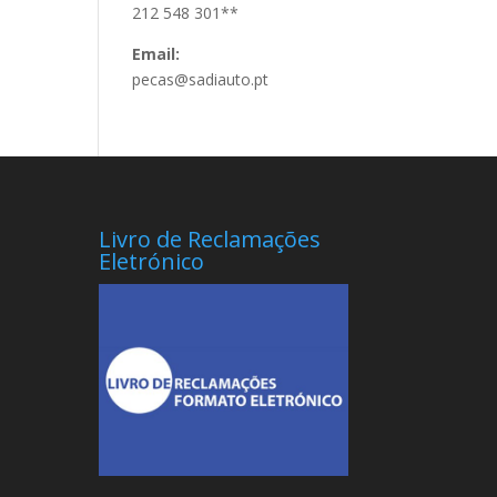
212 548 301**
Email:
pecas@sadiauto.pt
Livro de Reclamações
Eletrónico