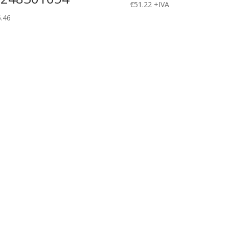
€
51.22
+IVA
.46