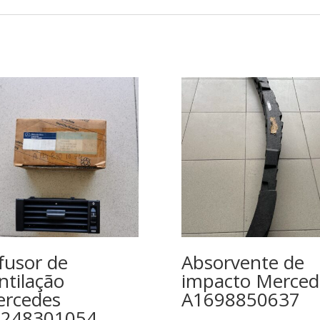
fusor de
Absorvente de
ntilação
impacto Merced
rcedes
A1698850637
1248301054