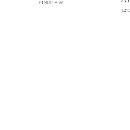
€
190.52
+IVA
€
215