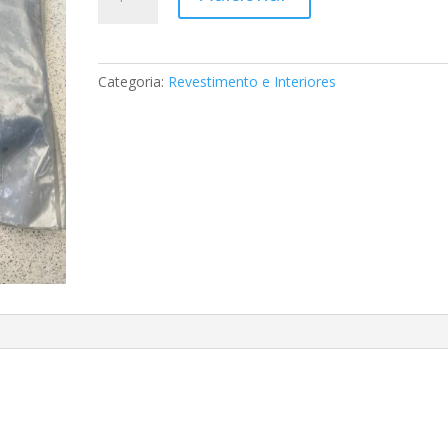
de
Tampa
de
coluna
Categoria:
Revestimento e Interiores
Mercedes
A2037370188
9B51