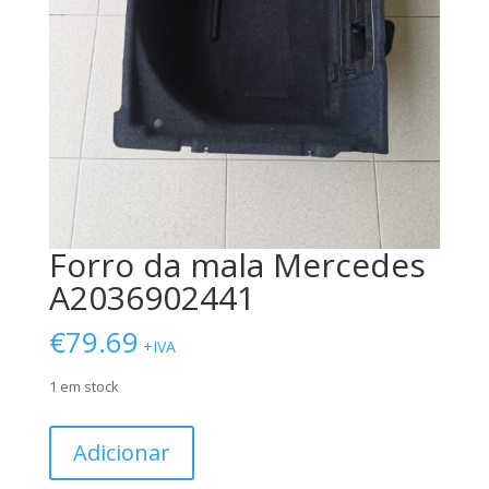
Forro da mala Mercedes
A2036902441
€
79.69
+IVA
1 em stock
Quantidade
Adicionar
de
Forro