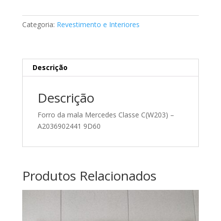
da
mala
Categoria:
Revestimento e Interiores
Mercedes
A2036902441
Descrição
Descrição
Forro da mala Mercedes Classe C(W203) –
A2036902441 9D60
Produtos Relacionados