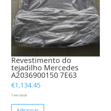
Revestimento do
tejadilho Mercedes
A2036900150 7E63
€
1,134.45
1 em stock
Quantidade
Adicionar