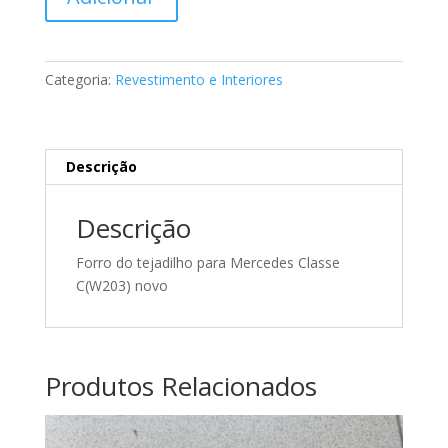
de
Revestimento
do
tejadilho
Categoria:
Revestimento e Interiores
Mercedes
A2036900150
7E63
Descrição
Descrição
Forro do tejadilho para Mercedes Classe
C(W203) novo
Produtos Relacionados