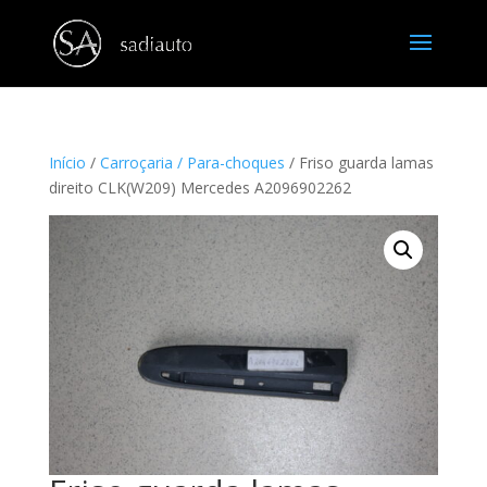
Início
/
Carroçaria / Para-choques
/ Friso guarda lamas
direito CLK(W209) Mercedes A2096902262