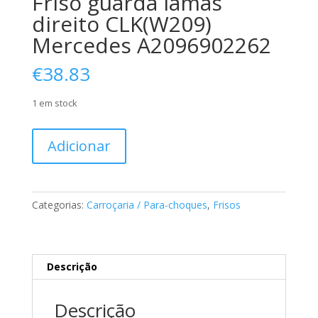
Friso guarda lamas
direito CLK(W209)
Mercedes A2096902262
€
38.83
1 em stock
Quantidade
Adicionar
de
Friso
guarda
lamas
Categorias:
Carroçaria / Para-choques
,
Frisos
direito
CLK(W209)
Mercedes
A2096902262
Descrição
Descrição