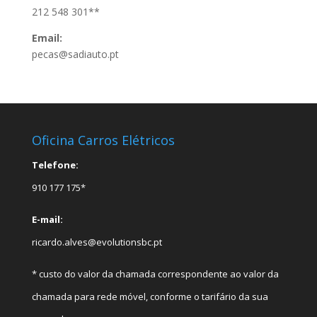
212 548 301**
Email:
pecas@sadiauto.pt
Oficina Carros Elétricos
Telefone:
910 177 175*
E-mail:
ricardo.alves@evolutionsbc.pt
* custo do valor da chamada correspondente ao valor da
chamada para rede móvel, conforme o tarifário da sua