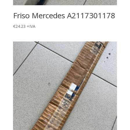
Friso Mercedes A2117301178
€
24.23
+IVA