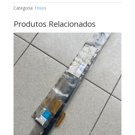
A1246781230
Categoria:
Frisos
Produtos Relacionados