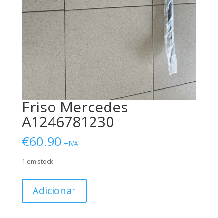
Friso Mercedes
A1246781230
€
60.90
+IVA
1 em stock
Quantidade
Adicionar
de
Friso
Mercedes