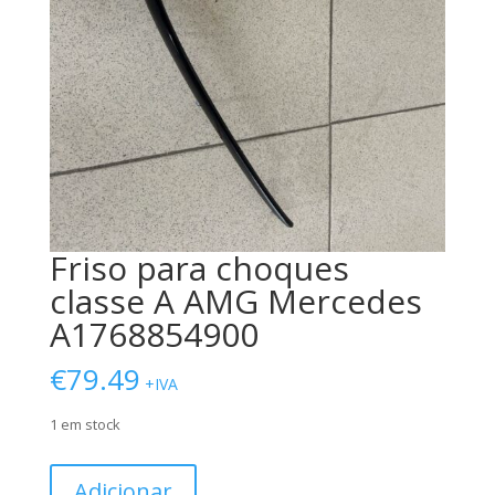
Friso para choques
classe A AMG Mercedes
A1768854900
€
79.49
+IVA
1 em stock
Quantidade
Adicionar