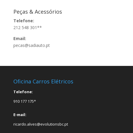
Peças & Acessórios
Telefone:
212 548 301**
Email:
pecas@sadiauto.pt
Oficina Carros Elétricos
Telefone:
910 177 175*
E-mail:
ricardo.alves@evolutionsbc.pt