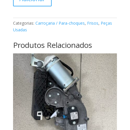
de
Friso
para
choques
Categorias:
Carroçaria / Para-choques
,
Frisos
,
Peças
classe
Usadas
A
AMG
Produtos Relacionados
Mercedes
A1768854900