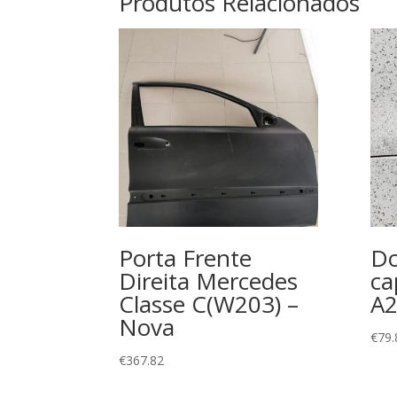
Produtos Relacionados
Porta Frente
Do
Direita Mercedes
ca
Classe C(W203) –
A
Nova
€
79.
€
367.82