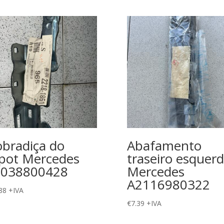
bradiça do
Abafamento
pot Mercedes
traseiro esquer
2038800428
Mercedes
A2116980322
88
+IVA
€
7.39
+IVA