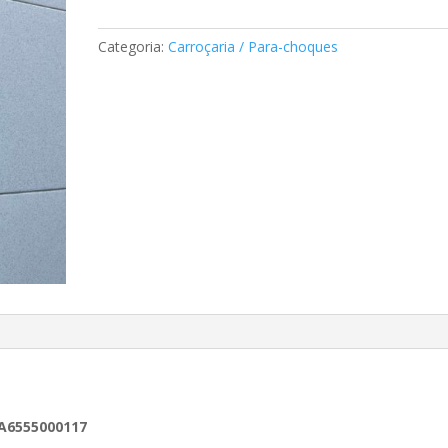
radiador
Mercedes
Categoria:
Carroçaria / Para-choques
A6555000117
 A6555000117