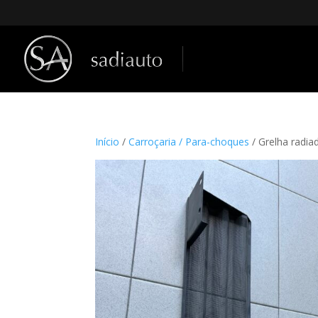
Início
/
Carroçaria / Para-choques
/ Grelha radi