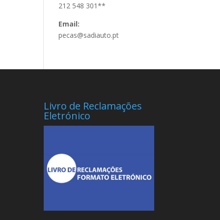
212 548 301**
Email:
pecas@sadiauto.pt
Livro de Reclamações
Eletrónico