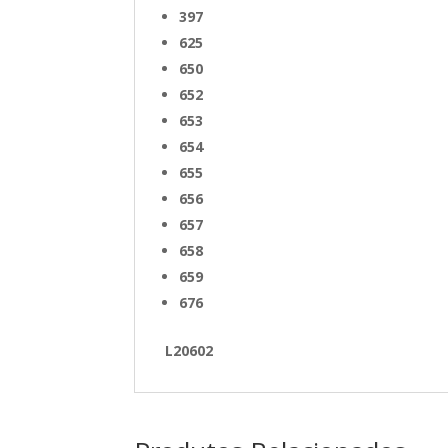
397
625
650
652
653
654
655
656
657
658
659
676
L20602