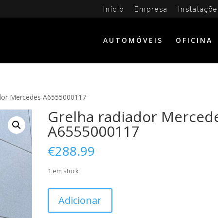
Início
Empresa
Instalaçõe
AUTOMÓVEIS
OFICINA
ador Mercedes A6555000117
Grelha radiador Merced
A6555000117
€
288.99
1 em stock
Quantidade
Adicionar
de
Grelha