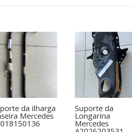
porte da ilharga
Suporte da
aseira Mercedes
Longarina
9018150136
Mercedes
A2026203531