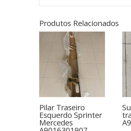
Produtos Relacionados
Pilar Traseiro
Su
Esquerdo Sprinter
tr
Mercedes
A
A9016301907