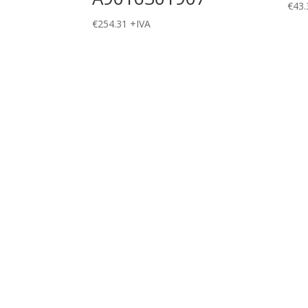
€
43.
€
254.31
+IVA