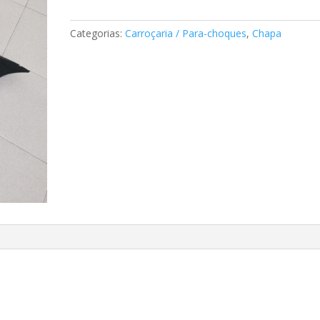
lamas
classe
Categorias:
Carroçaria / Para-choques
,
Chapa
E
Mercedes