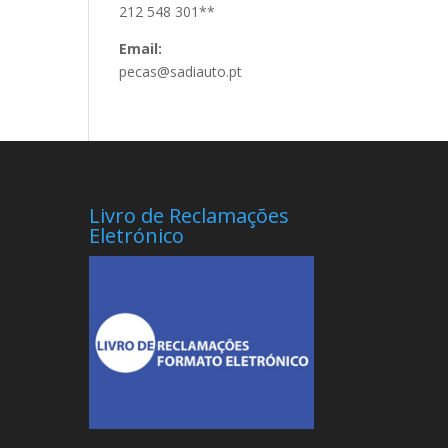
212 548 301**
Email:
pecas@sadiauto.pt
Livro de Reclamações
Eletrónico