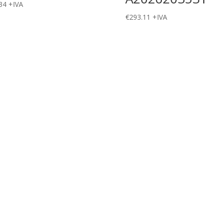
34
+IVA
€
293.11
+IVA