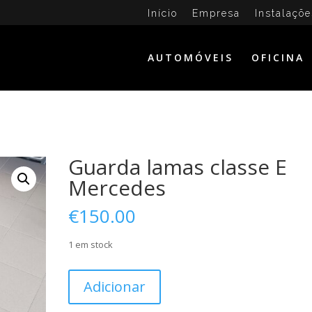
Início
Empresa
Instalaçõe
AUTOMÓVEIS
OFICINA
s
Guarda lamas classe E
Mercedes
€
150.00
1 em stock
Quantidade
Adicionar
de
Guarda