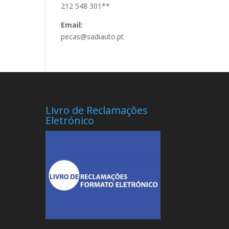
212 548 301**
Email:
pecas@sadiauto.pt
Livro de Reclamações
Eletrónico