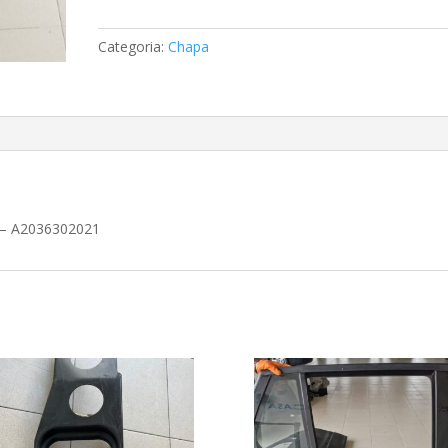
Direita
C(W203)
Categoria:
Chapa
Mercedes
A2036302021
) – A2036302021