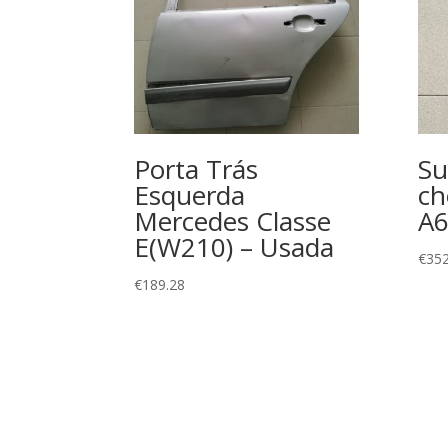
Porta Trás
Su
Esquerda
ch
Mercedes Classe
A
E(W210) – Usada
€
352
€
189.28