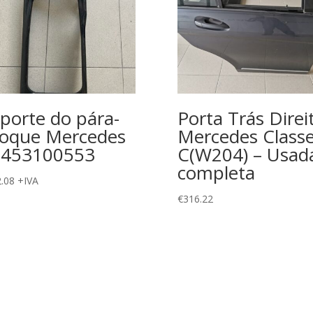
porte do pára-
Porta Trás Direi
oque Mercedes
Mercedes Class
6453100553
C(W204) – Usad
completa
.08
+IVA
€
316.22