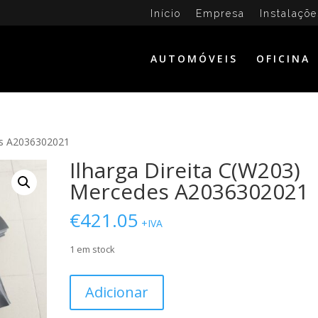
Início
Empresa
Instalaçõe
AUTOMÓVEIS
OFICINA
es A2036302021
Ilharga Direita C(W203)
Mercedes A2036302021
€
421.05
+IVA
1 em stock
Quantidade
Adicionar
de
Ilharga