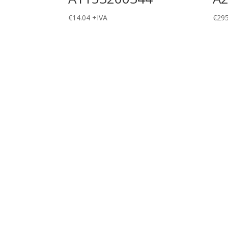
€
14.04
+IVA
€
295