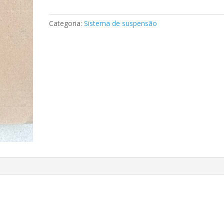
de
reparação
Categoria:
Sistema de suspensão
Mercedes
A1243300575