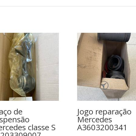
aço de
Jogo reparação
spensão
Mercedes
rcedes classe S
A3603200341
2203309007