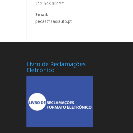
212 548 301**
Email:
pecas@sadiauto.pt
Livro de Reclamações
Eletrónico