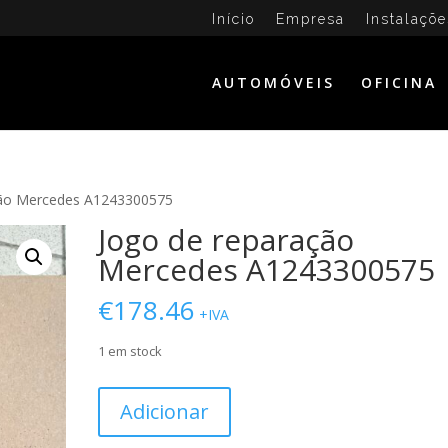
Início
Empresa
Instalaçõe
AUTOMÓVEIS
OFICINA
ção Mercedes A1243300575
Jogo de reparação
Mercedes A1243300575
€
178.46
+IVA
1 em stock
Quantidade
Adicionar
de
Jogo