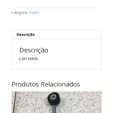
reparação
Mercedes
Categoria:
motor
A0004200576
Descrição
Descrição
L20110304
Produtos Relacionados