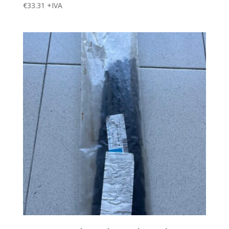
€
33.31
+IVA