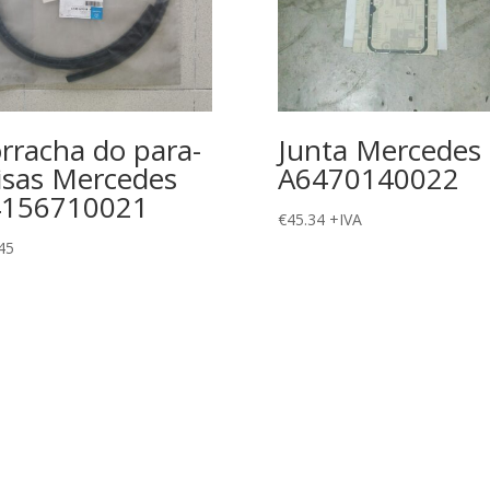
rracha do para-
Junta Mercedes
isas Mercedes
A6470140022
4156710021
€
45.34
+IVA
45