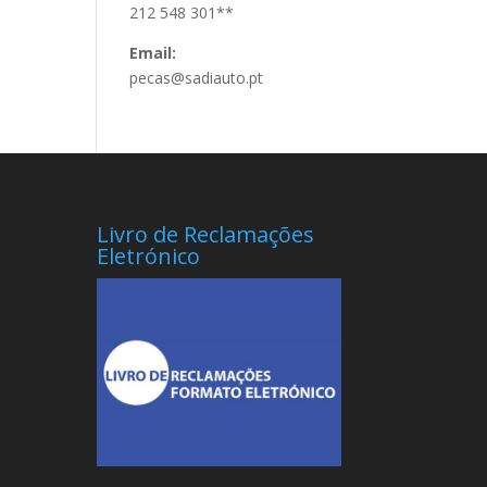
212 548 301**
Email:
pecas@sadiauto.pt
Livro de Reclamações
Eletrónico