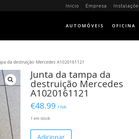
Início
Empresa
Instalaçõe
AUTOMÓVEIS
OFICINA
ampa da destruição Mercedes A1020161121
Junta da tampa da
destruição Mercedes
A1020161121
€
48.99
+IVA
1 em stock
Quantidade
Adicionar