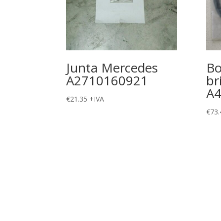
Junta Mercedes
Bo
A2710160921
br
A
€
21.35
+IVA
€
73.