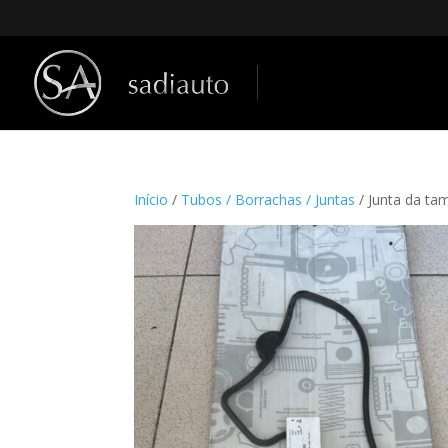
Início
/
Tubos / Borrachas / Juntas
/ Junta da t