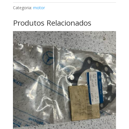
Mercedes
Categoria:
motor
A1111420880
Produtos Relacionados