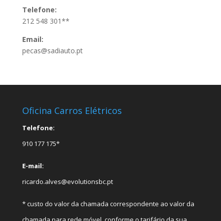
Telefone:
212 548 301**
Email:
pecas@sadiauto.pt
Oficina Carros Elétricos
Telefone:
910 177 175*
E-mail:
ricardo.alves@evolutionsbc.pt
* custo do valor da chamada correspondente ao valor da
chamada para rede móvel, conforme o tarifário da sua