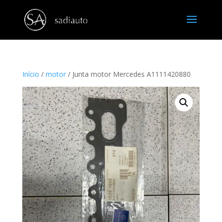
Início
/
motor
/ Junta motor Mercedes A1111420880