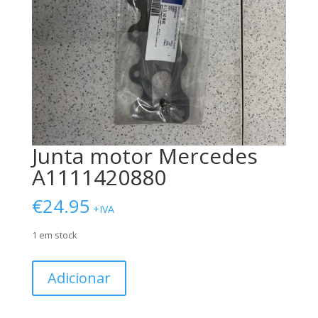
Junta motor Mercedes
A1111420880
€
24.95
+IVA
1 em stock
Quantidade
Adicionar
de
Junta
motor