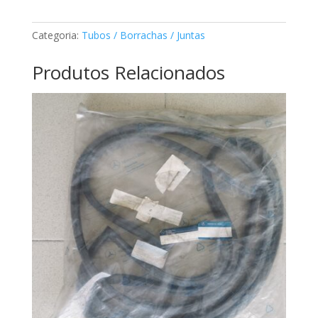
da
cabeça
Categoria:
Tubos / Borrachas / Juntas
Mercedes
A6050160720
Produtos Relacionados