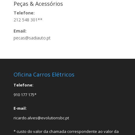
Peças & Acessórios
Telefone:
212 548 301**
Email:
pecas@sadiauto.pt
Oficina Carros Elétricos
Telefone:
910 177 175*
E-mail:
ricardo.alves@evolutionsbc.pt
* custo do valor da chamada correspondente ao valor da