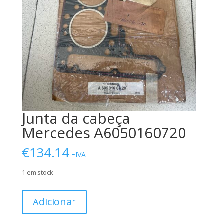
Junta da cabeça
Mercedes A6050160720
€
134.14
+IVA
1 em stock
Quantidade
Adicionar
de
Junta